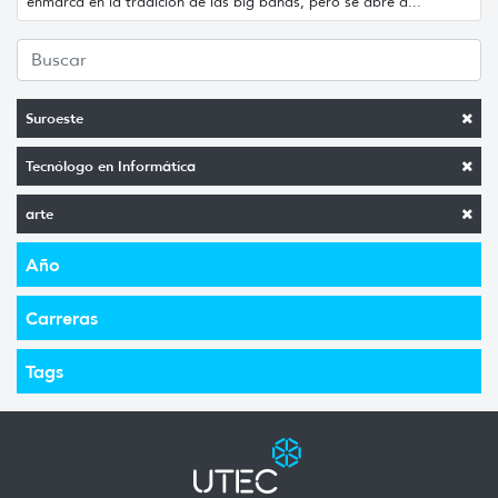
enmarca en la tradición de las big bands, pero se abre a...
Suroeste
Tecnólogo en Informática
arte
Año
Carreras
Tags