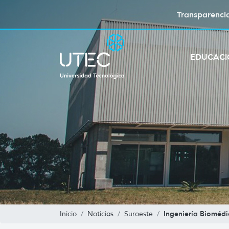
Transparenci
EDUCAC
Ingeniería Biomédi
Inicio
Noticias
Suroeste