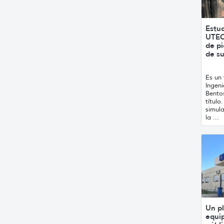
Estu
UTEC
de pi
de s
Es un
Ingen
Bentos
título
simula
la ...
Un p
equip