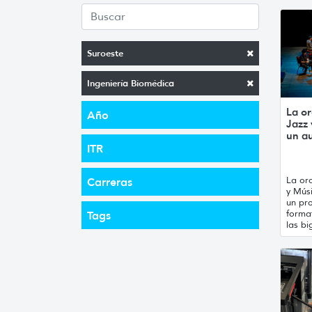
Suroeste
Ingeniería Biomédica
La or
Año
Jazz
un a
ITR
La orq
Carreras
y Mús
un pro
forma
Tags
las bi