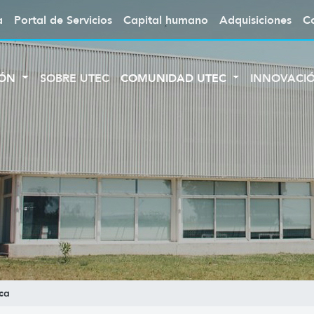
a
Portal de Servicios
Capital humano
Adquisiciones
C
IÓN
SOBRE UTEC
COMUNIDAD UTEC
INNOVACI
ca