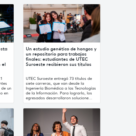
esta
Un estudio genético de hongos y
un repositorio para trabajos
finales: estudiantes de UTEC
 el
Suroeste recibieron sus títulos
21
UTEC Suroeste entregó 73 títulos de
ntes
siete carreras, que van desde la
 de un
Ingeniería Biomédica a las Tecnologías
jo en
de la Información. Para lograrlo, los
egresados desarrollaron solucione...