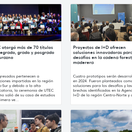
 otorgó más de 70 títulos
Proyectos de I+D ofrecen
regrado, grado y posgrado
soluciones innovadoras par
urazno
desafíos en la cadena forest
maderera
gresados pertenecen a
Cuatro prototipos serán desarro
ciones impartidas en la región
en 2024. Fueron planteados com
-Sur y debido a la alta
soluciones para los desafíos y las
catoria, la ceremonia de UTEC
brechas identificadas en la Agen
no salió de su casa de estudios
I+D de la región Centro-Norte y a
imera ve...