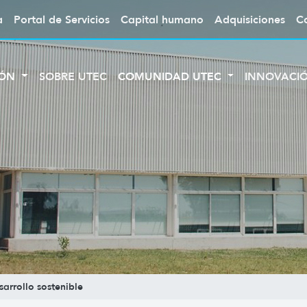
a
Portal de Servicios
Capital humano
Adquisiciones
C
IÓN
SOBRE UTEC
COMUNIDAD UTEC
INNOVACI
sarrollo sostenible