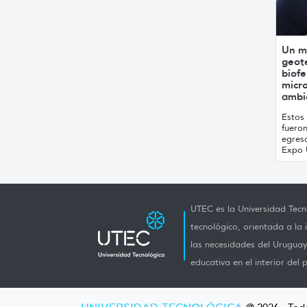
Un m
geot
biofe
micro
ambi
Estos 
fuero
egres
Expo 
UTEC es la Universidad Tecno
tecnológico, orientada a la 
las necesidades del Uruguay 
educativa en el interior del p