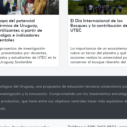
apa del potencial
El Día Internacional de los
érmico de Uruguay,
Bosques y la contribución d
rtilizantes a partir de
UTEC
algas e indicadores
entales
proyectos de investigación
La importancia de un ecosistema
n presentados por docentes,
cubre un tercio del planeta y qué
ados y estudiantes de UTEC en la
acciones realiza la universidad p
Uruguay Sostenible
conservar el bosque ribereño del 
lógica del Uruguay, una propuesta de educación terciaria universitaria púb
investigación y la innovación. Comprometida con los lineamientos estratégi
productivo, que tiene entre sus objetivos centrales hacer más equitativo e
aís.