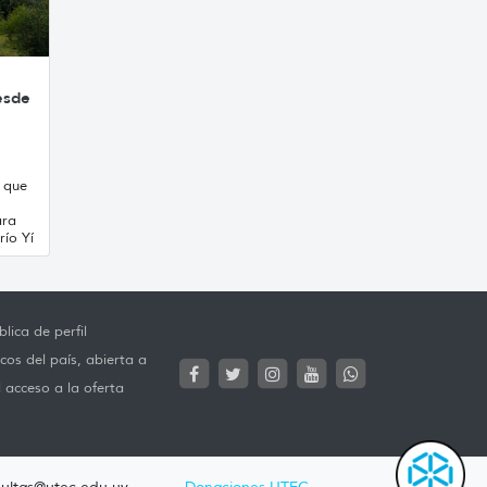
esde
 que
ara
río Yí
lica de perfil
cos del país, abierta a
l acceso a la oferta