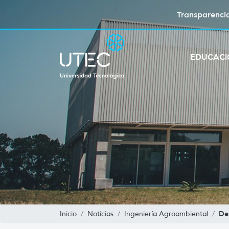
Transparenci
EDUCAC
De
Inicio
Noticias
Ingeniería Agroambiental