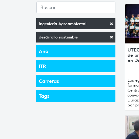
Ingeniería Agroambiental
desarrollo sostenible
UTEC
Año
de p
en D
ITR
Los e
Carreras
forma
Centro
convo
Tags
Duraz
por pr