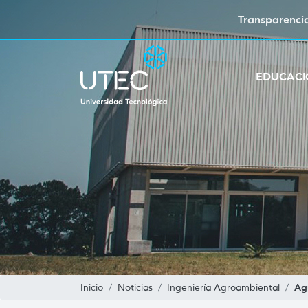
Transparenci
EDUCAC
Ag
Inicio
Noticias
Ingeniería Agroambiental