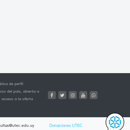
lica de perfil
cos del país, abierta a
l acceso a la oferta
ultas@utec.edu.uy
Donaciones UTEC