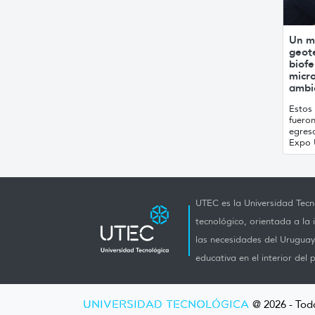
Un m
geot
biofe
micro
ambi
Estos 
fuero
egres
Expo 
UTEC es la Universidad Tecno
tecnológico, orientada a la 
las necesidades del Uruguay 
educativa en el interior del p
UNIVERSIDAD TECNOLÓGICA
@ 2026 - Tod