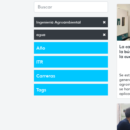
Ingeniería Agroambiental
agua
La ca
Año
la b
la cu
ITR
Se est
Carreras
gener
agroin
se han
Tags
aplica