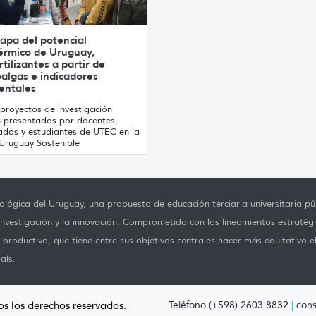
apa del potencial
érmico de Uruguay,
rtilizantes a partir de
algas e indicadores
entales
proyectos de investigación
n presentados por docentes,
ados y estudiantes de UTEC en la
Uruguay Sostenible
lógica del Uruguay, una propuesta de educación terciaria universitaria púb
investigación y la innovación. Comprometida con los lineamientos estratégi
productivo, que tiene entre sus objetivos centrales hacer más equitativo e
aís.
os los derechos reservados.
Teléfono (+598) 2603 8832
|
cons