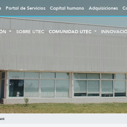
a
Portal de Servicios
Capital humano
Adquisiciones
C
IÓN
SOBRE UTEC
COMUNIDAD UTEC
INNOVACI
ua