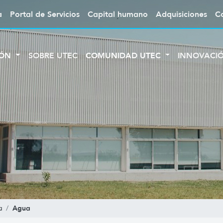
a
Portal de Servicios
Capital humano
Adquisiciones
C
IÓN
SOBRE UTEC
COMUNIDAD UTEC
INNOVACI
Agua
a