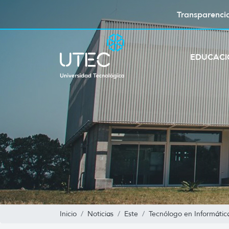
Transparenci
EDUCAC
Inicio
Noticias
Este
Tecnólogo en Informátic