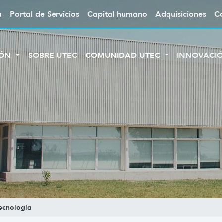
a
Portal de Servicios
Capital humano
Adquisiciones
C
IÓN
SOBRE UTEC
COMUNIDAD UTEC
INNOVACI
ecnología