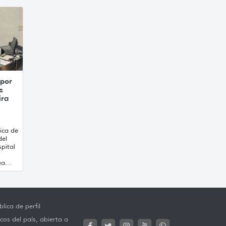
 por
s
ira
ica de
del
pital
a...
lica de perfil
cos del país, abierta a