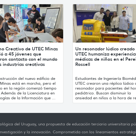
no Creativo de UTEC Minas
Un resonador lúdico creado
ió a 45 jóvenes que
UTEC humaniza experiencia
ron contacto con el mundo
médicas de niños en el Pere
s industrias creativas
Rossell
strucción del nuevo edificio de
Estudiantes de Ingeniería Bioméd
Minas está en marcha, pero el
UTEC crearon una réplica lúdica 
jo en la región comenzó tiempo
resonador para pacientes del hos
. Además de la Licenciatura en
pediátrico. Buscan disminuir la
ogías de la Información que ...
ansiedad en niños a la hora de re
lógica del Uruguay, una propuesta de educación terciaria universitaria púb
investigación y la innovación. Comprometida con los lineamientos estratégi