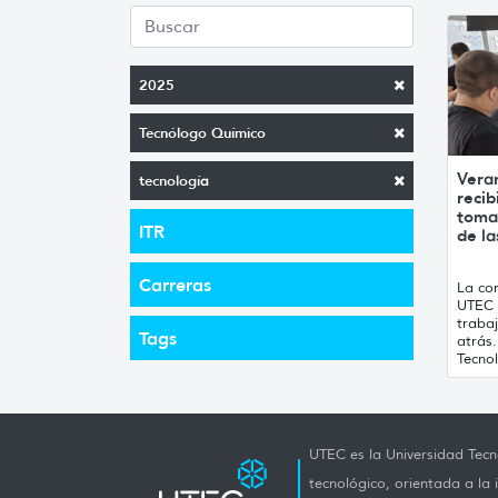
2025
Tecnólogo Químico
Vera
tecnología
recib
toma
ITR
de la
Carreras
La con
UTEC 
traba
Tags
atrás
Tecnol
UTEC es la Universidad Tecno
tecnológico, orientada a la 