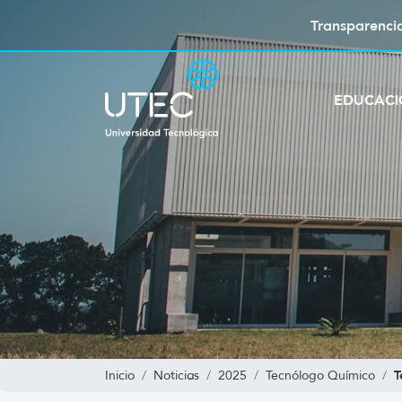
Transparenci
EDUCAC
T
Inicio
Noticias
2025
Tecnólogo Químico