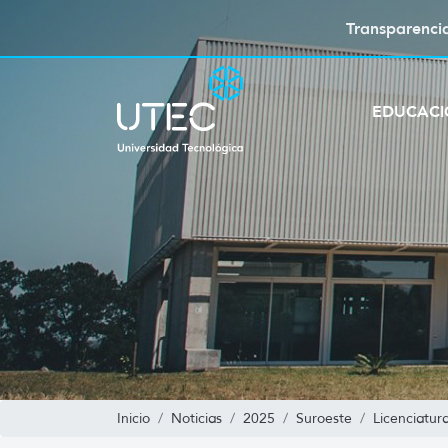
Transparenci
EDUCAC
Inicio
Noticias
2025
Suroeste
Licenciatur