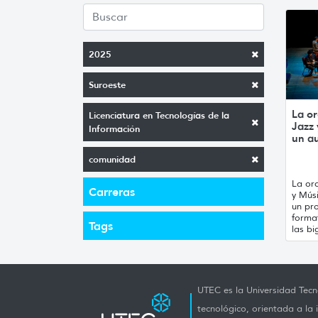
2025
Suroeste
La or
Licenciatura en Tecnologías de la
Jazz
Información
un a
comunidad
La orq
Carreras
y Mús
un pro
forma
Tags
las bi
UTEC es la Universidad Tecno
tecnológico, orientada a la 