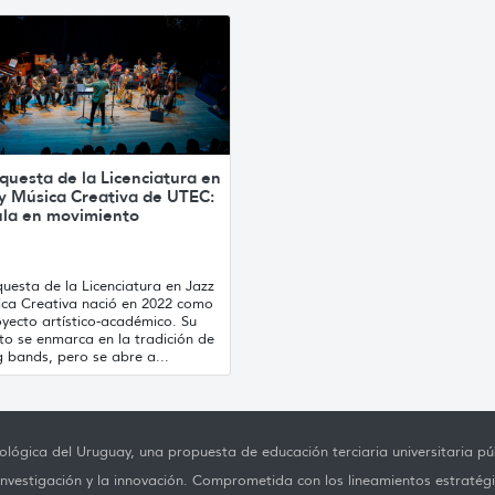
questa de la Licenciatura en
 y Música Creativa de UTEC:
ula en movimiento
uesta de la Licenciatura en Jazz
ica Creativa nació en 2022 como
yecto artístico-académico. Su
to se enmarca en la tradición de
g bands, pero se abre a...
lógica del Uruguay, una propuesta de educación terciaria universitaria púb
investigación y la innovación. Comprometida con los lineamientos estratégi