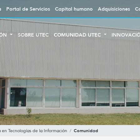
a
Portal de Servicios
Capital humano
Adquisiciones
C
IÓN
SOBRE UTEC
COMUNIDAD UTEC
INNOVACI
Comunidad
a en Tecnologías de la Información