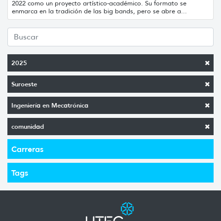
2022 como un proyecto artístico-académico. Su formato se
enmarca en la tradición de las big bands, pero se abre a...
2025
Suroeste
Ingeniería en Mecatrónica
comunidad
Carreras
Tags