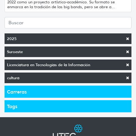
2022 como un proyecto artístico-académico. Su formato se
enmarca en la tradición de las big bands, pero se abre a...
2025
Suroeste
Licenciatura en Tecnologías de la Información
cultura
Carreras
Tags