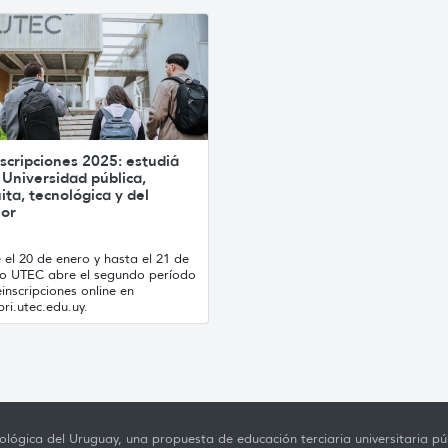
scripciones 2025: estudiá
 Universidad pública,
ita, tecnológica y del
ior
el 20 de enero y hasta el 21 de
ro UTEC abre el segundo período
inscripciones online en
ri.utec.edu.uy.
lógica del Uruguay, una propuesta de educación terciaria universitaria púb