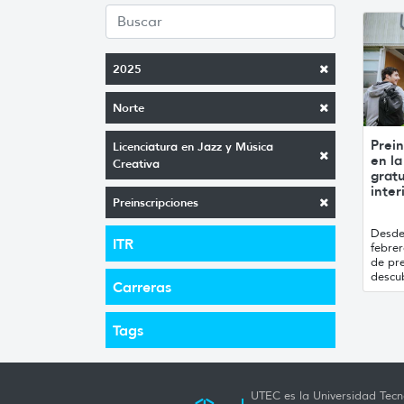
2025
Norte
Prein
Licenciatura en Jazz y Música
en la
Creativa
gratu
inter
Preinscripciones
Desde 
ITR
febre
de pre
descub
Carreras
Tags
UTEC es la Universidad Tecno