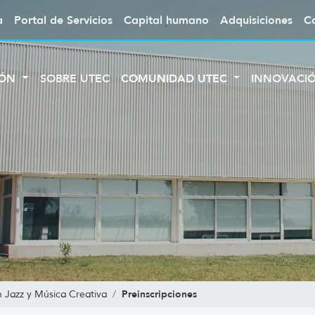
a
Portal de Servicios
Capital humano
Adquisiciones
C
IÓN
SOBRE UTEC
COMUNIDAD UTEC
INNOVACI
Preinscripciones
n Jazz y Música Creativa