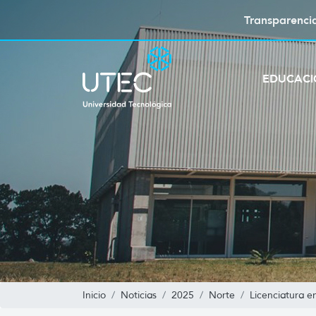
Transparenci
EDUCAC
Inicio
Noticias
2025
Norte
Licenciatura e