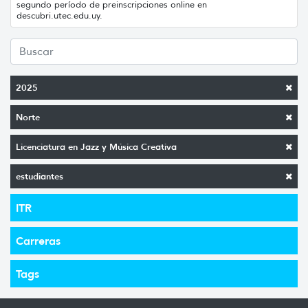
segundo período de preinscripciones online en
descubri.utec.edu.uy.
2025
Norte
Licenciatura en Jazz y Música Creativa
estudiantes
ITR
Carreras
Tags