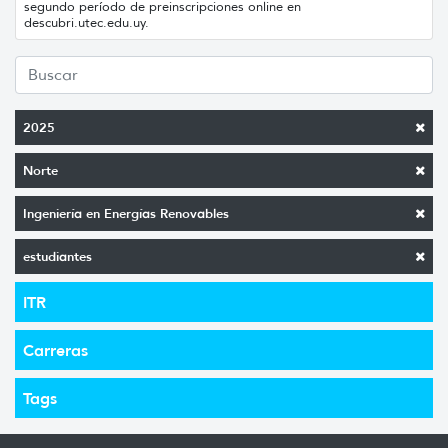
segundo período de preinscripciones online en
descubri.utec.edu.uy.
2025
Norte
Ingeniería en Energías Renovables
estudiantes
ITR
Carreras
Tags