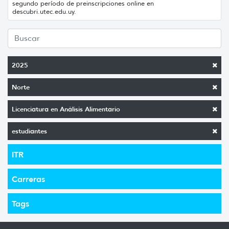
segundo período de preinscripciones online en
descubri.utec.edu.uy.
2025
Norte
Licenciatura en Análisis Alimentario
estudiantes
ITR
Carreras
Tags