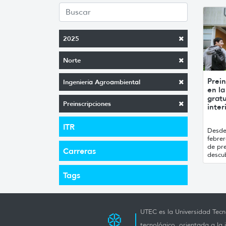
2025
Norte
Prein
Ingeniería Agroambiental
en la
gratu
Preinscripciones
inter
ITR
Desde 
febre
de pre
Carreras
descub
Tags
UTEC es la Universidad Tecno
tecnológico, orientada a la 