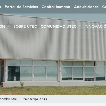
a
Portal de Servicios
Capital humano
Adquisiciones
C
IÓN
SOBRE UTEC
COMUNIDAD UTEC
INNOVACI
Preinscripciones
roambiental