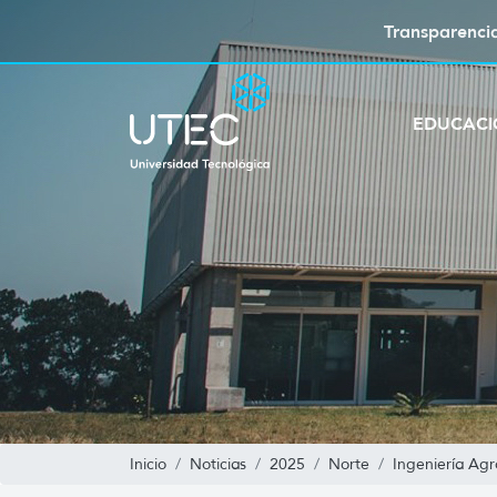
Transparenci
EDUCAC
Inicio
Noticias
2025
Norte
Ingeniería Ag