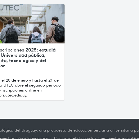
scripciones 2025: estudiá
 Universidad pública,
ita, tecnológica y del
ior
el 20 de enero y hasta el 21 de
ro UTEC abre el segundo período
inscripciones online en
ri.utec.edu.uy.
lógica del Uruguay, una propuesta de educación terciaria universitaria púb
investigación y la innovación. Comprometida con los lineamientos estratégi