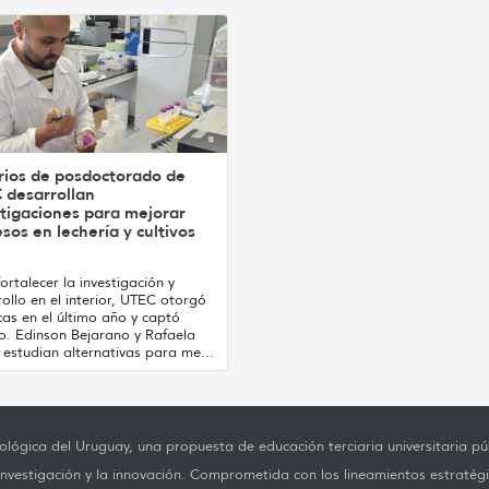
rios de posdoctorado de
 desarrollan
tigaciones para mejorar
sos en lechería y cultivos
ortalecer la investigación y
ollo en el interior, UTEC otorgó
as en el último año y captó
to. Edinson Bejarano y Rafaela
estudian alternativas para me...
lógica del Uruguay, una propuesta de educación terciaria universitaria púb
investigación y la innovación. Comprometida con los lineamientos estratégi