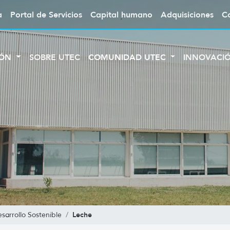
a
Portal de Servicios
Capital humano
Adquisiciones
C
IÓN
SOBRE UTEC
COMUNIDAD UTEC
INNOVACI
Leche
sarrollo Sostenible