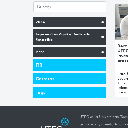
2024
Ingeniería en Agua y Desarrollo
Sostenible
Beca
UTEC
leche
inves
proce
ITR
Para f
Carreras
desarr
13 bec
talen
Tags
Basso 
UTEC es la Universidad Tecno
tecnológico, orientada a la 