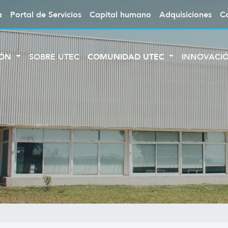
a
Portal de Servicios
Capital humano
Adquisiciones
C
IÓN
SOBRE UTEC
COMUNIDAD UTEC
INNOVACI