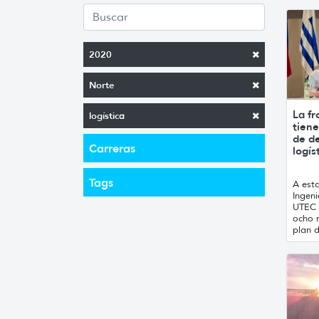
2020
Norte
La f
logística
tiene
de d
Carreras
logís
Tags
A esta
Ingeni
UTEC 
ocho 
plan d