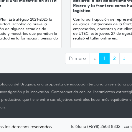
gar a una maestría en el ITR
desarrollo del departament
e
Rivera y la frontera como h
logístico
Plan Estratégico 2021-2025 la
Con la participación de represen
sidad Tecnológica prevé la
de varias instituciones de la fron
ión de algunos estudios de
empresarios, docentes y estudia
ado y maestrías que permitan la
de UTEC, este jueves 27 de agos
nuidad en la formación, pensando
realizó el taller online en...
Anterior
Sig
Primero
«
1
2
»
lógica del Uruguay, una propuesta de educación terciaria universitaria púb
investigación y la innovación. Comprometida con los lineamientos estratégi
productivo, que tiene entre sus objetivos centrales hacer más equitativo e
aís.
os los derechos reservados.
Teléfono (+598) 2603 8832
|
cons