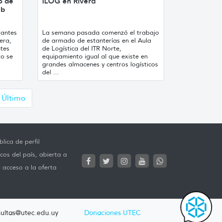
o de
ILOG en Rivera
ub
tantes
La semana pasada comenzó el trabajo
tera,
de armado de estanterías en el Aula
ntes
de Logística del ITR Norte,
to se
equipamiento igual al que existe en
grandes almacenes y centros logísticos
del ...
uiente
Último
lica de perfil
cos del país, abierta a
l acceso a la oferta
ultas@utec.edu.uy
Donaciones UTEC