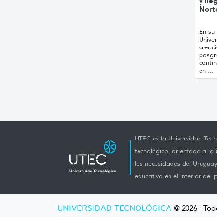
y lle
Nort
En su 
Univer
creac
posgr
conti
en ...
UTEC es la Universidad Tecno
tecnológico, orientada a la 
las necesidades del Uruguay 
educativa en el interior del p
UNIVERSIDAD TECNOLÓGICA
@ 2026 - Tod