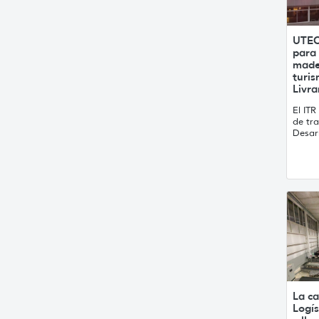
UTEC
para 
made
turis
Livr
El ITR
de tr
Desarr
La ca
Logís