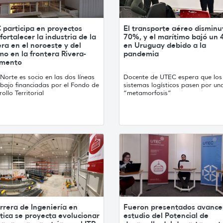
 participa en proyectos
El transporte aéreo disminu
fortalecer la industria de la
70%, y el marítimo bajó un
ra en el noroeste y del
en Uruguay debido a la
mo en la frontera Rivera-
pandemia
amento
 Norte es socio en las dos líneas
Docente de UTEC espera que los
abajo financiadas por el Fondo de
sistemas logísticos pasen por un
ollo Territorial
“metamorfosis”
rrera de Ingeniería en
Fueron presentados avance
tica se proyecta evolucionar
estudio del Potencial de