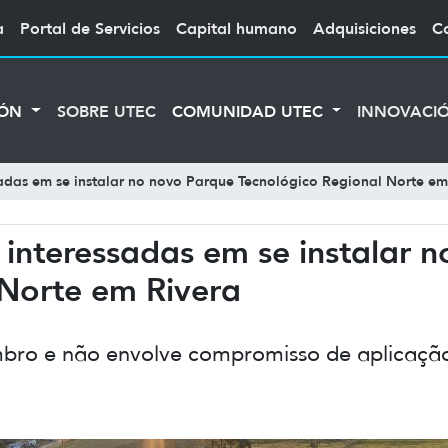
a
Portal de Servicios
Capital humano
Adquisiciones
C
IÓN
SOBRE UTEC
COMUNIDAD UTEC
INNOVACI
das em se instalar no novo Parque Tecnológico Regional Norte em
nteressadas em se instalar n
 Norte em Rivera
bro e não envolve compromisso de aplicação