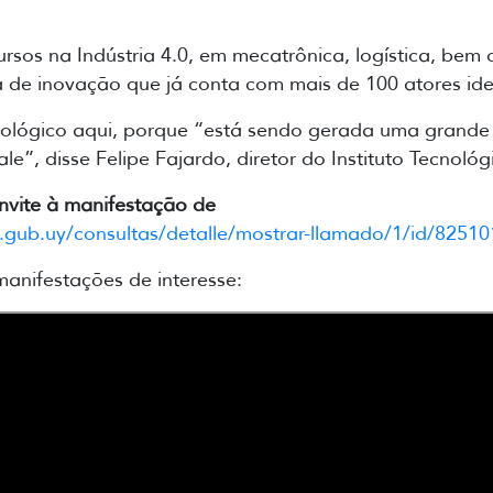
os na Indústria 4.0, em mecatrônica, logística, bem co
 de inovação que já conta com mais de 100 atores ide
cnológico aqui, porque “está sendo gerada uma grand
le”, disse Felipe Fajardo, diretor do Instituto Tecnol
nvite à manifestação de
.gub.uy/consultas/detalle/mostrar-llamado/1/id/82510
anifestações de interesse: