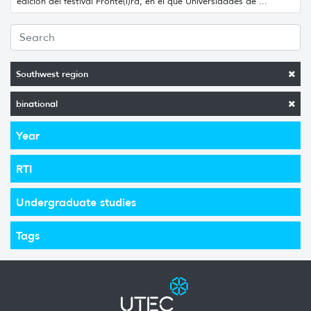
edición del festival Fronte(i)ra, en el que Universidades de ...
Southwest region
binational
Year
RTI
Undergraduate studies
Tags