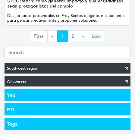
UTEC Reach: cómo generar impacto y que estudiantes
sean protagonistas del cambio
Dos jornadas presenciales en Fray Bentos dirigidas a estudiantes
para pensar creativamente y proponer soluciones
Anterior
Siguiente
First
«
1
2
»
Last
Southwest region
All courses
Year
RTI
Tags