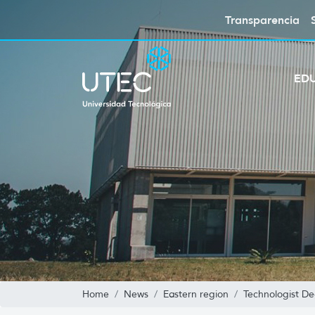
Transparencia
ED
Home
News
Eastern region
Technologist D