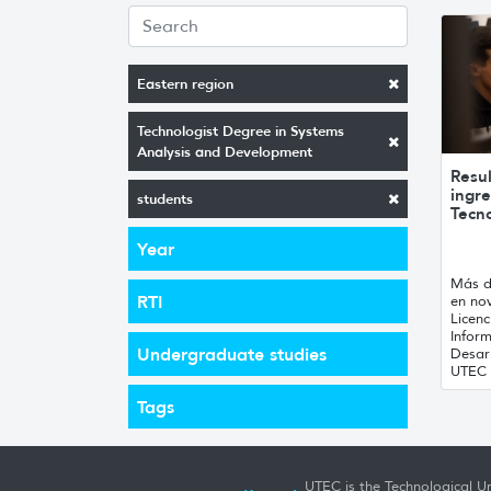
Eastern region
Technologist Degree in Systems
Analysis and Development
Resu
ingre
students
Tecno
Year
Más d
RTI
en no
Licenc
Inform
Undergraduate studies
Desar
UTEC .
Tags
UTEC is the Technological Un