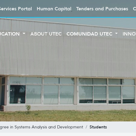
Services Portal
Human Capital
Tenders and Purchases
C
UCATION
ABOUT UTEC
COMUNIDAD UTEC
INNO
Students
egree in Systems Analysis and Development