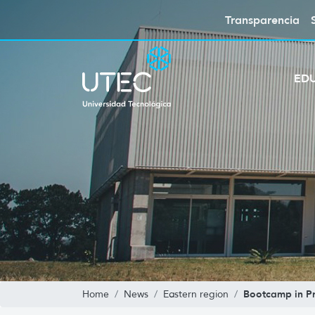
Transparencia
ED
Bootcamp in Pr
Home
News
Eastern region