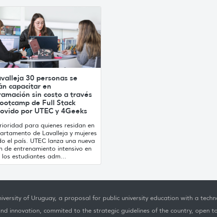
valleja 30 personas se
án capacitar en
amación sin costo a través
Bootcamp de Full Stack
ovido por UTEC y 4Geeks
rioridad para quienes residan en
partamento de Lavalleja y mujeres
do el país. UTEC lanza una nueva
n de entrenamiento intensivo en
 los estudiantes adm...
iversity of Uruguay, a proposal for public university education with a techno
nd innovation, commited to the strategic guidelines of the country, open t