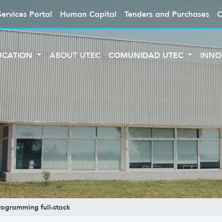
Services Portal
Human Capital
Tenders and Purchases
C
UCATION
ABOUT UTEC
COMUNIDAD UTEC
INNO
ogramming full-stack