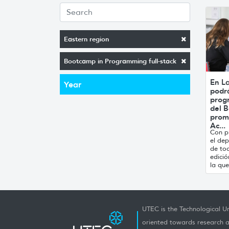
Eastern region
Bootcamp in Programming full-stack
En La
Year
podr
progr
del 
prom
Ac...
Con p
el de
de to
edició
la que
UTEC is the Technological Un
oriented towards research a