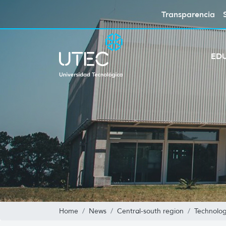
Transparencia
ED
Home
News
Central-south region
Technolog