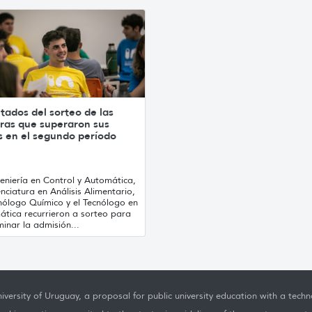
tados del sorteo de las
eras que superaron sus
s en el segundo período
eniería en Control y Automática,
enciatura en Análisis Alimentario,
cnólogo Químico y el Tecnólogo en
ática recurrieron a sorteo para
inar la admisión...
iversity of Uruguay, a proposal for public university education with a techno