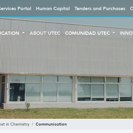
Services Portal
Human Capital
Tenders and Purchases
C
UCATION
ABOUT UTEC
COMUNIDAD UTEC
INNO
Communication
ist in Chemistry