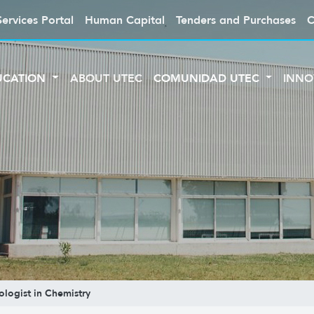
Services Portal
Human Capital
Tenders and Purchases
C
UCATION
ABOUT UTEC
COMUNIDAD UTEC
INNO
ologist in Chemistry