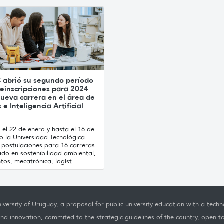
 abrió su segundo período
einscripciones para 2024
ueva carrera en el área de
 e Inteligencia Artificial
el 22 de enero y hasta el 16 de
o la Universidad Tecnológica
 postulaciones para 16 carreras
ado en sostenibilidad ambiental,
tos, mecatrónica, logíst...
iversity of Uruguay, a proposal for public university education with a techno
nd innovation, commited to the strategic guidelines of the country, open t