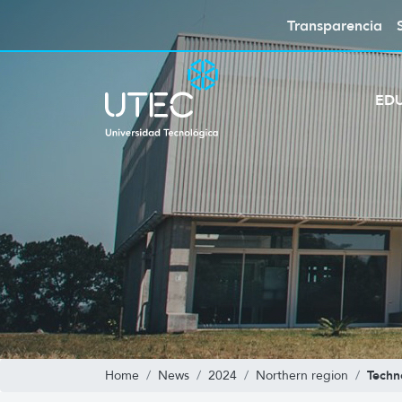
Transparencia
ED
Techn
Home
News
2024
Northern region