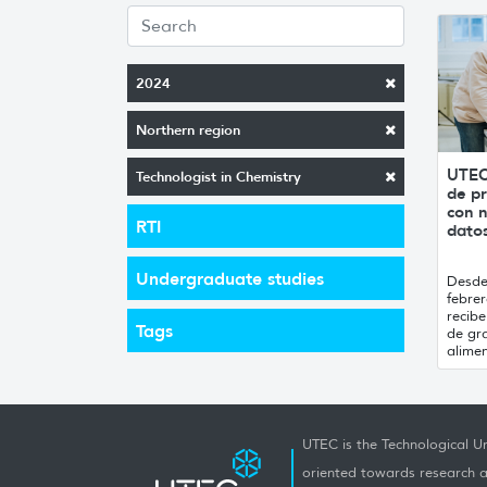
2024
Northern region
UTEC
Technologist in Chemistry
de pr
con n
RTI
datos
Undergraduate studies
Desde 
febrer
recibe
Tags
de gr
alimen
UTEC is the Technological Un
oriented towards research a