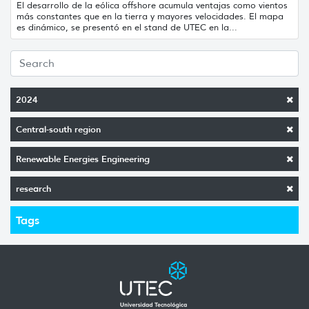
El desarrollo de la eólica offshore acumula ventajas como vientos
más constantes que en la tierra y mayores velocidades. El mapa
es dinámico, se presentó en el stand de UTEC en la...
2024
Central-south region
Renewable Energies Engineering
research
Tags