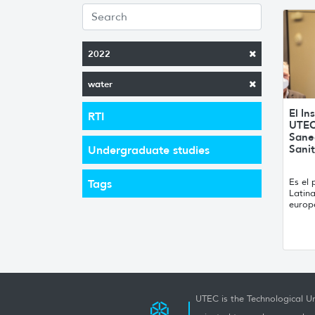
2022
water
El In
RTI
UTEC
Sane
Sanit
Undergraduate studies
Es el 
Tags
Latina
europ
UTEC is the Technological Un