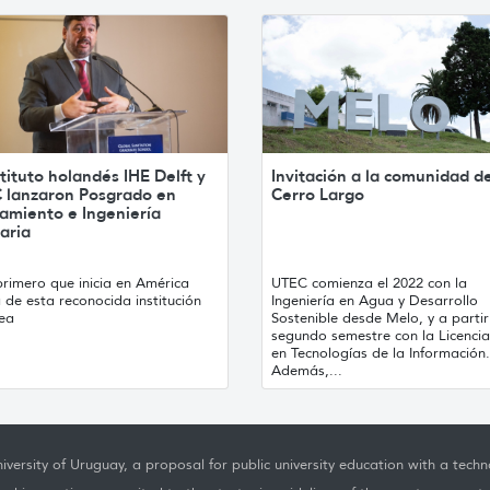
stituto holandés IHE Delft y
Invitación a la comunidad d
 lanzaron Posgrado en
Cerro Largo
amiento e Ingeniería
aria
primero que inicia en América
UTEC comienza el 2022 con la
 de esta reconocida institución
Ingeniería en Agua y Desarrollo
ea
Sostenible desde Melo, y a partir
segundo semestre con la Licencia
en Tecnologías de la Información.
Además,...
iversity of Uruguay, a proposal for public university education with a techno