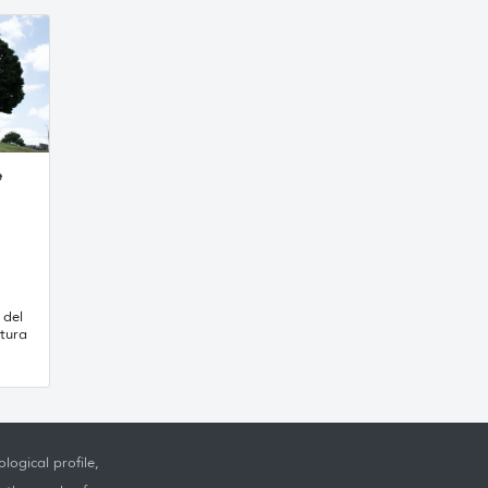
e
 del
tura
logical profile,