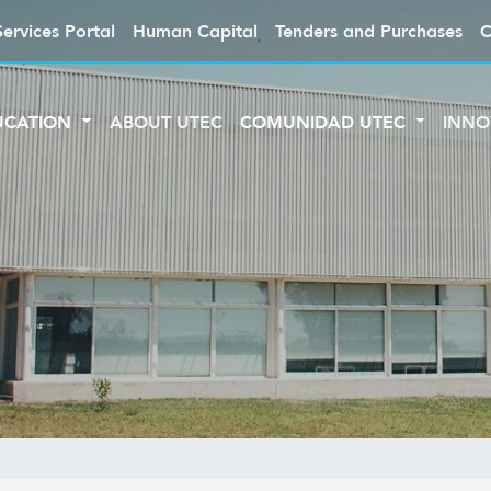
Services Portal
Human Capital
Tenders and Purchases
C
UCATION
ABOUT UTEC
COMUNIDAD UTEC
INNO