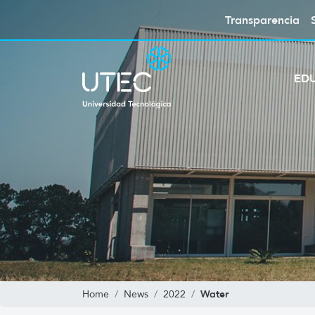
Transparencia
ED
Water
Home
News
2022