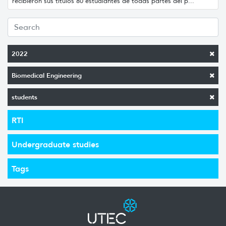
recibieron sus títulos 80 estudiantes de todas partes del p...
2022
Biomedical Engineering
students
RTI
Undergraduate studies
Tags