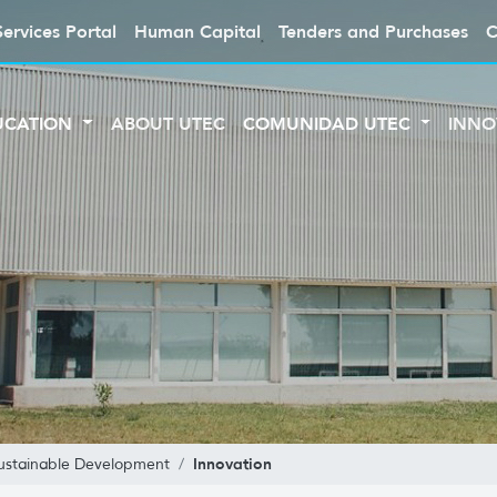
Services Portal
Human Capital
Tenders and Purchases
C
UCATION
ABOUT UTEC
COMUNIDAD UTEC
INNO
Innovation
ustainable Development