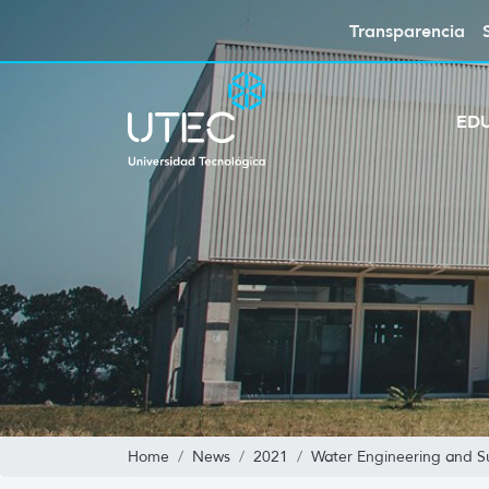
Transparencia
ED
Home
News
2021
Water Engineering and S