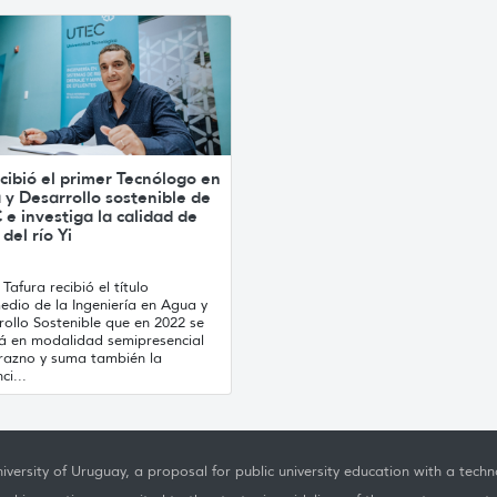
cibió el primer Tecnólogo en
y Desarrollo sostenible de
e investiga la calidad de
del río Yi
Tafura recibió el título
edio de la Ingeniería en Agua y
ollo Sostenible que en 2022 se
rá en modalidad semipresencial
razno y suma también la
ci...
iversity of Uruguay, a proposal for public university education with a techno