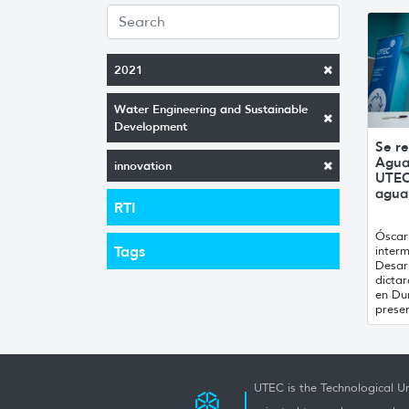
2021
Water Engineering and Sustainable
Development
Se re
Agua 
innovation
UTEC 
agua 
RTI
Óscar 
Tags
interm
Desarr
dicta
en Du
presen
UTEC is the Technological Un