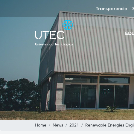
Transparencia
ED
Home
News
2021
Renewable Energies Engi