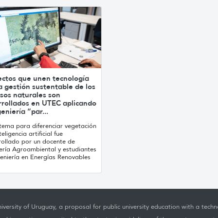
ectos que unen tecnología
a gestión sustentable de los
sos naturales son
rrollados en UTEC aplicando
geniería “par...
stema para diferenciar vegetación
teligencia artificial fue
rollado por un docente de
iería Agroambiental y estudiantes
geniería en Energías Renovables
iversity of Uruguay, a proposal for public university education with a techno