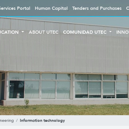
Services Portal
Human Capital
Tenders and Purchases
C
UCATION
ABOUT UTEC
COMUNIDAD UTEC
INNO
Information technology
neering