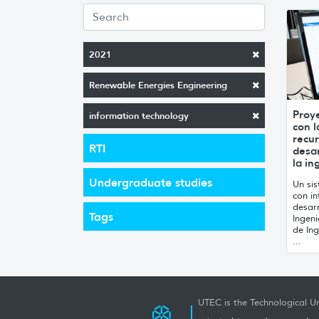
2021
Renewable Energies Engineering
Proy
information technology
con l
recur
RTI
desa
la in
Undergraduate studies
Un si
con in
desar
Tags
Ingen
de In
...
UTEC is the Technological Un