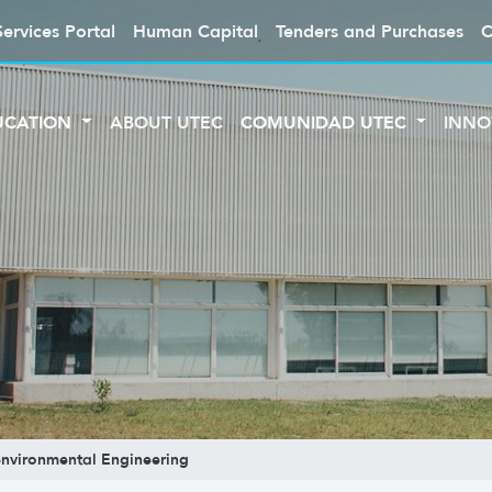
Services Portal
Human Capital
Tenders and Purchases
C
UCATION
ABOUT UTEC
COMUNIDAD UTEC
INNO
environmental Engineering