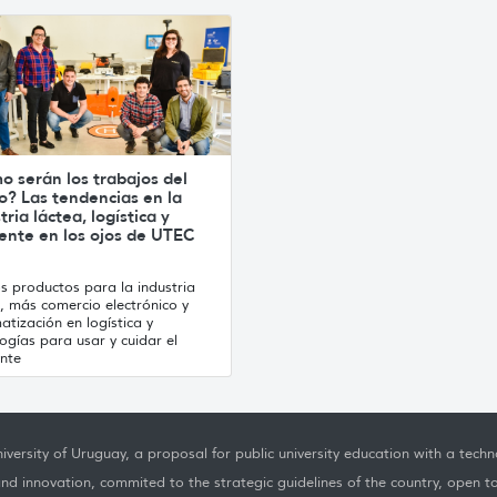
 serán los trabajos del
o? Las tendencias en la
tria láctea, logística y
ente en los ojos de UTEC
s productos para la industria
, más comercio electrónico y
tización en logística y
ogías para usar y cuidar el
nte
iversity of Uruguay, a proposal for public university education with a techno
nd innovation, commited to the strategic guidelines of the country, open t