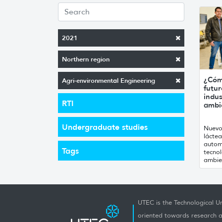
2021
Northern region
¿Cómo
Agri-environmental Engineering
futur
indus
RTI
ambi
Undergraduate studies
Nuevo
láctea
automa
Tags
tecnol
ambie
UTEC is the Technological Un
oriented towards research a