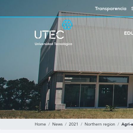
Transparencia
ED
Agri-
Home
News
2021
Northern region