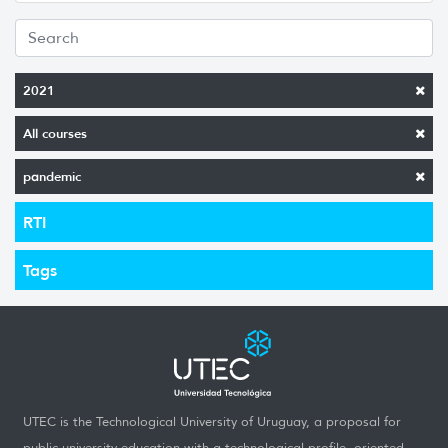
2021
All courses
pandemic
RTI
Tags
UTEC is the Technological University of Uruguay, a proposal for
public university education with a technological profile, oriented