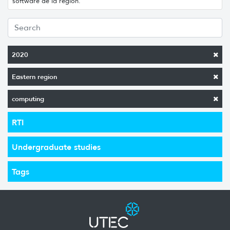
software de la región.
2020
Eastern region
computing
RTI
Undergraduate studies
Tags