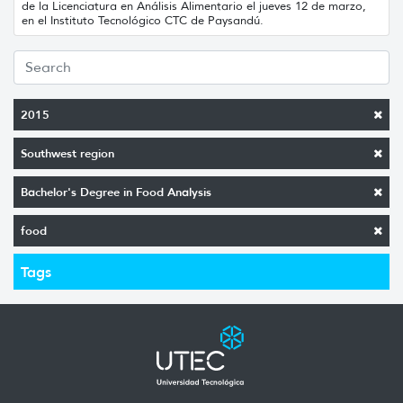
de la Licenciatura en Análisis Alimentario el jueves 12 de marzo,
en el Instituto Tecnológico CTC de Paysandú.
2015
Southwest region
Bachelor's Degree in Food Analysis
food
Tags