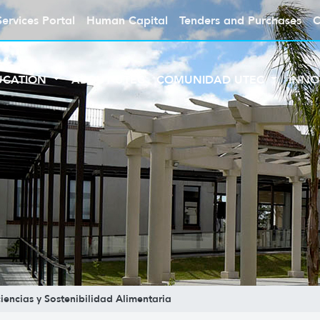
Services Portal
Human Capital
Tenders and Purchases
C
UCATION
ABOUT UTEC
COMUNIDAD UTEC
INNO
encias y Sostenibilidad Alimentaria