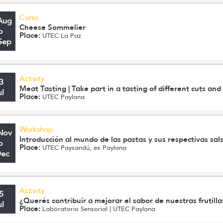
Curso
Aug
Cheese Sommelier
o
Place:
UTEC La Paz
Sep
Activity
3
Meat Tasting | Take part in a tasting of different cuts an
ul
Place:
UTEC Paylana
Workshop
Nov
Introducción al mundo de las pastas y sus respectivas sal
o
Place:
UTEC Paysandú, ex Paylana
Dec
Activity
5
¿Querés contribuir a mejorar el sabor de nuestras frutilla
ul
Place:
Laboratorio Sensorial | UTEC Paylana