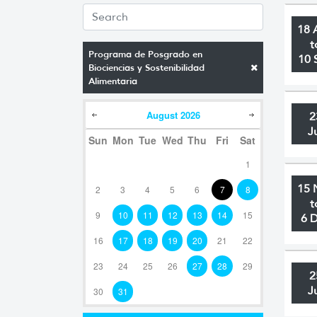
18 
t
Programa de Posgrado en
10 
Biociencias y Sostenibilidad
Alimentaria
August
2026
2
J
Sun
Mon
Tue
Wed
Thu
Fri
Sat
1
15 
2
3
4
5
6
7
8
t
9
10
11
12
13
14
15
6 
16
17
18
19
20
21
22
23
24
25
26
27
28
29
2
J
30
31