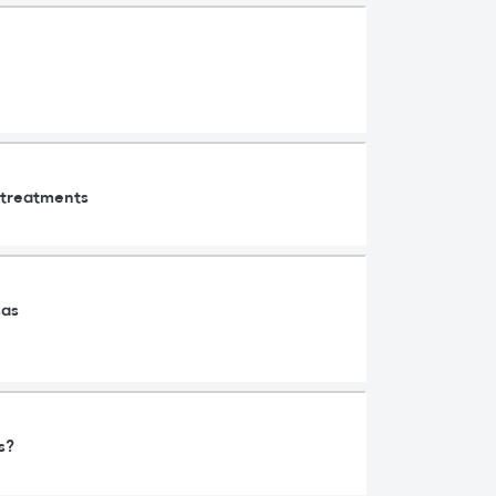
d treatments
sas
s?