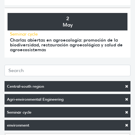
2
May
Seminar cycle
Charlas abiertas en agroecología: promoción de la
biodiversidad, restauración agroecológica y salud de
agroecosistemas
Central-south region
Agri-environmental Engineering
Seminar cycle
environment