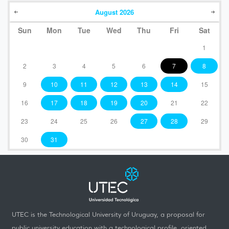
August
2026
Sun
Mon
Tue
Wed
Thu
Fri
Sat
1
2
3
4
5
6
7
8
9
10
11
12
13
14
15
16
17
18
19
20
21
22
23
24
25
26
27
28
29
30
31
UTEC is the Technological University of Uruguay, a proposal for
public university education with a technological profile, oriented