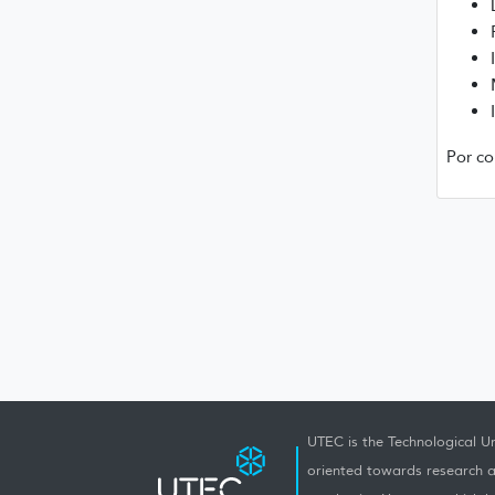
Por co
UTEC is the Technological Un
oriented towards research a