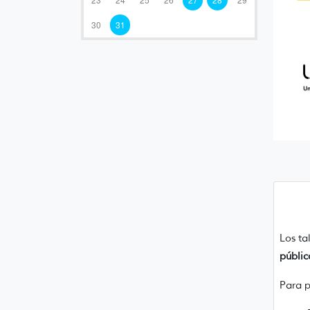
30
31
Los ta
públic
Para p