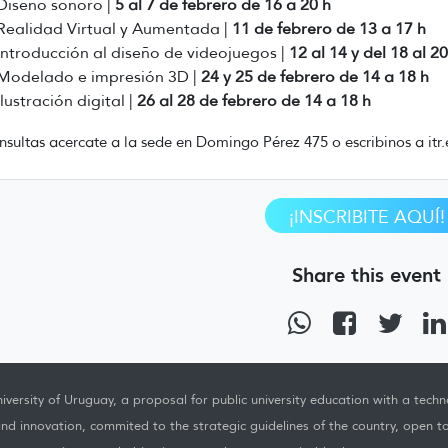
Diseño sonoro |
5 al 7 de febrero de 16 a 20 h
Realidad Virtual y Aumentada |
11 de febrero de 13 a 17 h
Introducción al diseño de videojuegos |
12 al 14 y del 18 al 2
Modelado e impresión 3D |
24 y 25 de febrero de 14 a 18 h
Ilustración digital |
26 al 28 de febrero de 14 a 18 h
nsultas acercate a la sede en Domingo Pérez 475 o escribinos a itr
¡INSCRIBITE AQUÍ!
Share this event
iversity of Uruguay, a proposal for public university education with a techno
nd innovation, commited to the strategic guidelines of the country, open t