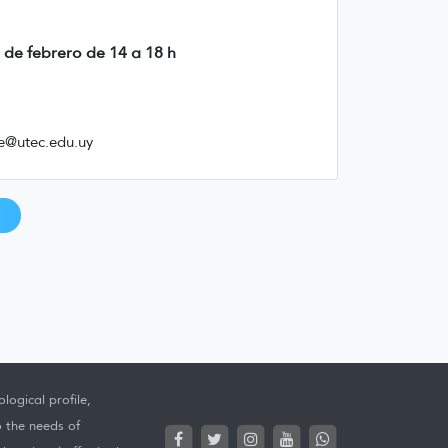
0 de febrero de 14 a 18 h
.e@utec.edu.uy
logical profile,
o the needs of