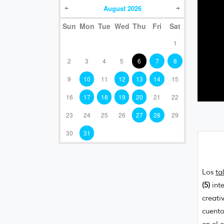
August
2026
Sun
Mon
Tue
Wed
Thu
Fri
Sat
1
2
3
4
5
6
7
8
9
10
11
12
13
14
15
16
17
18
19
20
21
22
23
24
25
26
27
28
29
30
31
Los
ta
(5)
int
creati
cuento