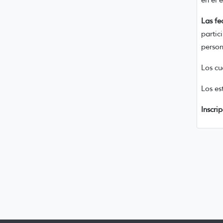
en el
Las fe
partic
person
Los cu
Los es
Inscri