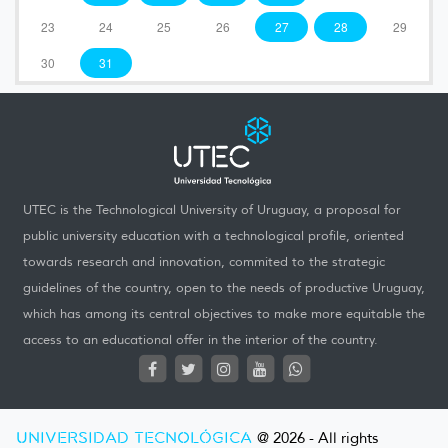
23
24
25
26
27
28
29
30
31
UTEC is the Technological University of Uruguay, a proposal for
public university education with a technological profile, oriented
towards research and innovation, commited to the strategic
guidelines of the country, open to the needs of productive Uruguay,
which has among its central objectives to make more equitable the
access to an educational offer in the interior of the country.
UNIVERSIDAD TECNOLÓGICA
@ 2026 - All rights