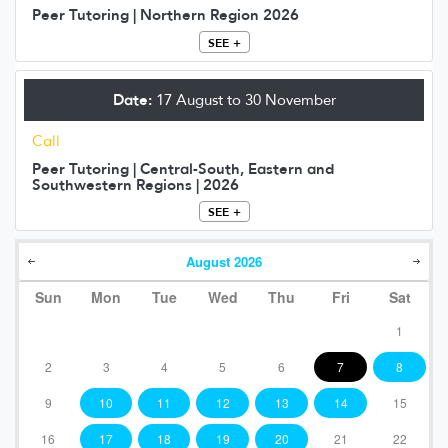
Peer Tutoring | Northern Region 2026
SEE +
Date:
17 August to 30 November
Call
Peer Tutoring | Central-South, Eastern and
Southwestern Regions | 2026
SEE +
August
2026
Sun
Mon
Tue
Wed
Thu
Fri
Sat
1
2
3
4
5
6
7
8
9
10
11
12
13
14
15
16
17
18
19
20
21
22