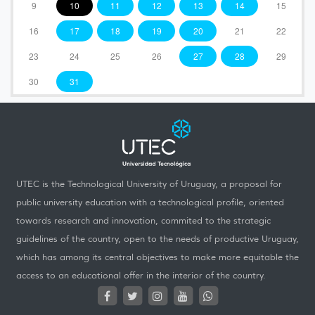
9
10
11
12
13
14
15
16
17
18
19
20
21
22
23
24
25
26
27
28
29
30
31
UTEC is the Technological University of Uruguay, a proposal for
public university education with a technological profile, oriented
towards research and innovation, commited to the strategic
guidelines of the country, open to the needs of productive Uruguay,
which has among its central objectives to make more equitable the
access to an educational offer in the interior of the country.