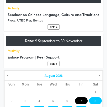
Activity
Seminar on Chinese Language, Culture and Traditions
Place:
UTEC Fray Bentos
SEE +
Date:
9 September to 30 November
Activity
Enlace Program | Peer Support
SEE +
August
2026
Sun
Mon
Tue
Wed
Thu
Fri
Sat
1
2
3
4
5
6
7
8