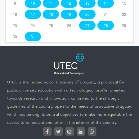
9
10
11
12
13
14
15
16
17
18
19
20
21
22
23
24
25
26
27
28
29
30
31
UTEC is the Technological University of Uruguay, a proposal for
public university education with a technological profile, oriented
towards research and innovation, commited to the strategic
guidelines of the country, open to the needs of productive Uruguay,
which has among its central objectives to make more equitable the
access to an educational offer in the interior of the country.