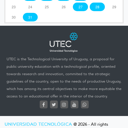
23
24
25
26
27
28
29
30
31
UTEC is the Technological University of Uruguay, a proposal for
public university education with a technological profile, oriented
towards research and innovation, commited to the strategic
guidelines of the country, open to the needs of productive Uruguay,
which has among its central objectives to make more equitable the
access to an educational offer in the interior of the country.
UNIVERSIDAD TECNOLÓGICA
@ 2026 - All rights