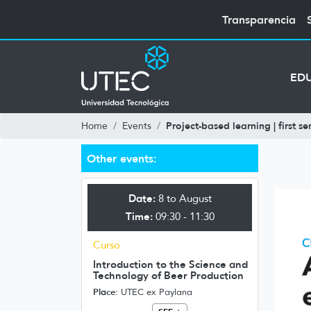
Transparencia
ED
Project-based learning | first s
Home
Events
Other events:
Date:
8 to August
Time:
09:30 - 11:30
Curso
Introduction to the Science and
Technology of Beer Production
Place:
UTEC ex Paylana