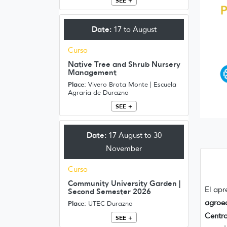
SEE +
Date:
17 to August
Curso
Native Tree and Shrub Nursery
Management
Place:
Vivero Brota Monte | Escuela
Agraria de Durazno
SEE +
Date:
17 August to 30
November
Curso
Community University Garden |
El apr
Second Semester 2026
agroe
Place:
UTEC Durazno
Centro
SEE +