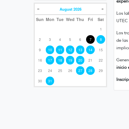
experi
August
2026
Los la
Sun
Mon
Tue
Wed
Thu
Fri
Sat
UTEC y
1
Los tr
2
3
4
5
6
7
8
de las
implic
9
10
11
12
13
14
15
Gener
16
17
18
19
20
21
22
inicio
23
24
25
26
27
28
29
Inscri
30
31