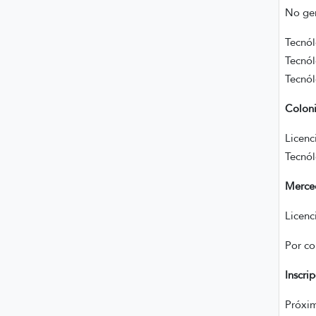
No gen
Tecnól
Tecnól
Tecnó
Colon
Licenc
Tecnól
Merce
Licenc
Por co
Inscri
Próxim