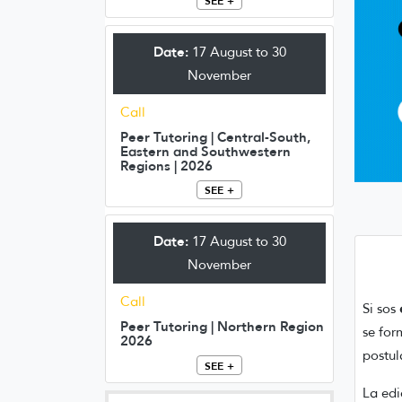
SEE +
Date:
17 August to 30
November
Call
Peer Tutoring | Central-South,
Eastern and Southwestern
Regions | 2026
SEE +
Date:
17 August to 30
November
Call
Si sos
Peer Tutoring | Northern Region
se for
2026
postul
SEE +
La edi