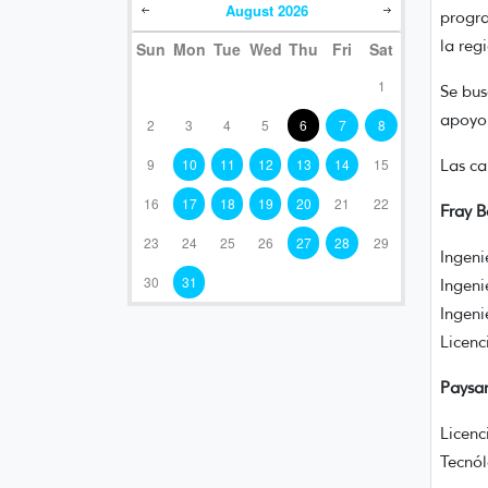
August
2026
progra
la reg
Sun
Mon
Tue
Wed
Thu
Fri
Sat
1
Se bus
apoyo 
2
3
4
5
6
7
8
9
10
11
12
13
14
15
Las ca
16
17
18
19
20
21
22
Fray B
23
24
25
26
27
28
29
Ingeni
30
31
Ingeni
Ingeni
Licenc
Paysa
Licenc
Tecnól