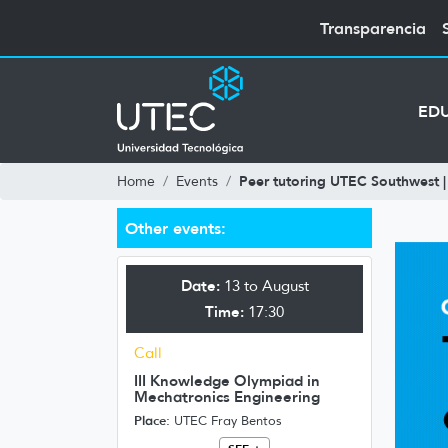
Transparencia
ED
Peer tutoring UTEC Southwest |
Home
Events
Other events:
Date:
13 to August
Time:
17:30
Call
III Knowledge Olympiad in
Mechatronics Engineering
Place:
UTEC Fray Bentos