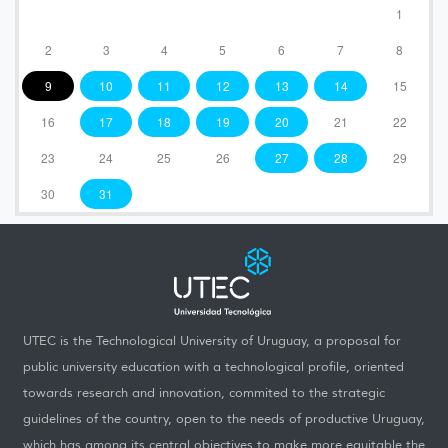
1
2
3
4
5
6
7
8
9
10
11
12
13
14
15
16
17
18
19
20
21
22
23
24
25
26
27
28
29
30
31
UTEC is the Technological University of Uruguay, a proposal for
public university education with a technological profile, oriented
towards research and innovation, commited to the strategic
guidelines of the country, open to the needs of productive Uruguay,
which has among its central objectives to make more equitable the