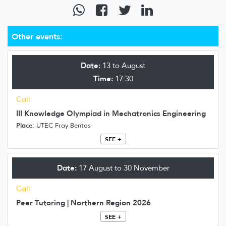
Other events:
Date:
13 to August
Time:
17:30
Call
III Knowledge Olympiad in Mechatronics Engineering
Place:
UTEC Fray Bentos
SEE +
Date:
17 August to 30 November
Call
Peer Tutoring | Northern Region 2026
SEE +