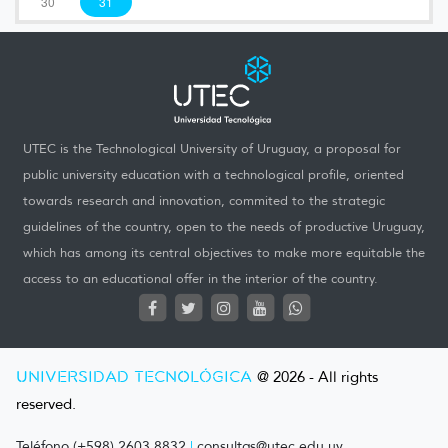
30
31
UTEC is the Technological University of Uruguay, a proposal for
public university education with a technological profile, oriented
towards research and innovation, commited to the strategic
guidelines of the country, open to the needs of productive Uruguay,
which has among its central objectives to make more equitable the
access to an educational offer in the interior of the country.
UNIVERSIDAD TECNOLÓGICA
@ 2026 - All rights
reserved.
Teléfono (+598) 2603 8832
|
consultas@utec.edu.uy