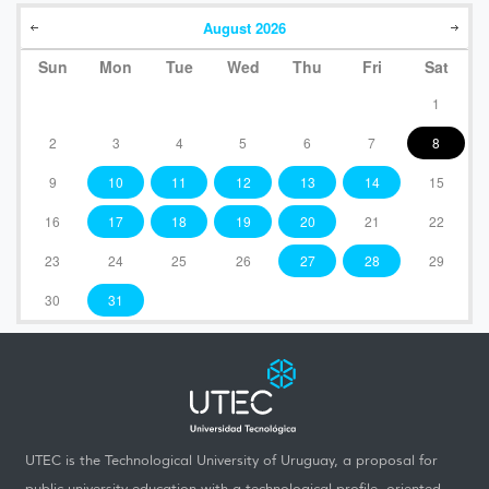
August
2026
Sun
Mon
Tue
Wed
Thu
Fri
Sat
1
2
3
4
5
6
7
8
9
10
11
12
13
14
15
16
17
18
19
20
21
22
23
24
25
26
27
28
29
30
31
UTEC is the Technological University of Uruguay, a proposal for
public university education with a technological profile, oriented