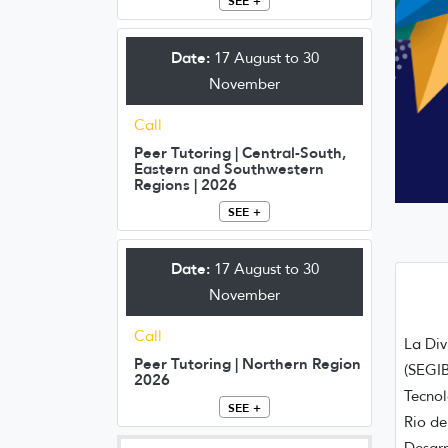
SEE +
Date:
17 August to 30
November
Call
Peer Tutoring | Central-South,
Eastern and Southwestern
Regions | 2026
SEE +
Date:
17 August to 30
November
Call
La Div
Peer Tutoring | Northern Region
(SEGIB
2026
Tecnol
SEE +
Rio de