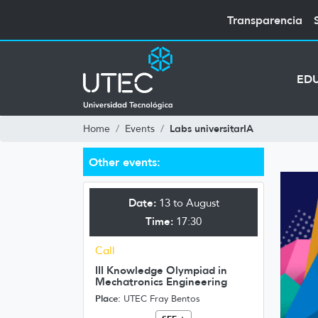
Transparencia
ED
Labs universitarIA
Home
Events
Other events:
Date:
13 to August
Time:
17:30
Call
III Knowledge Olympiad in
Mechatronics Engineering
Place:
UTEC Fray Bentos