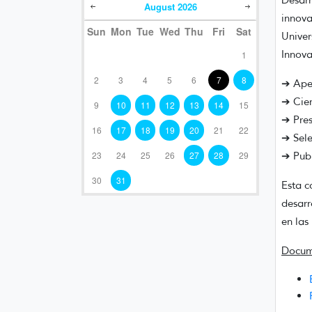
Desarr
August
2026
innova
Sun
Mon
Tue
Wed
Thu
Fri
Sat
Univer
Innova
1
2
3
4
5
6
7
8
➔ Aper
➔ Cier
9
10
11
12
13
14
15
➔ Pres
16
17
18
19
20
21
22
➔ Sele
23
24
25
26
27
28
29
➔ Publ
30
31
Esta c
desarr
en las
Docume