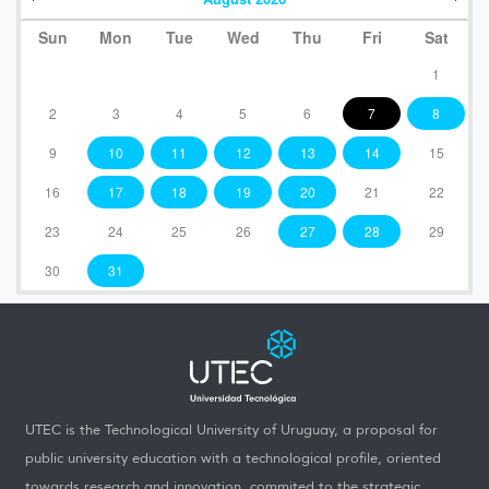
Sun
Mon
Tue
Wed
Thu
Fri
Sat
1
2
3
4
5
6
7
8
9
10
11
12
13
14
15
16
17
18
19
20
21
22
23
24
25
26
27
28
29
30
31
UTEC is the Technological University of Uruguay, a proposal for
public university education with a technological profile, oriented
towards research and innovation, commited to the strategic