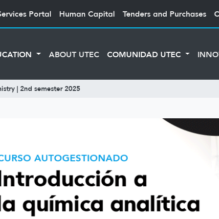
Services Portal
Human Capital
Tenders and Purchases
C
UCATION
ABOUT UTEC
COMUNIDAD UTEC
INNO
istry | 2nd semester 2025