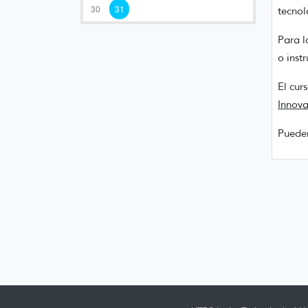
30
31
tecnol
Para l
o inst
El cur
Innov
Pueden