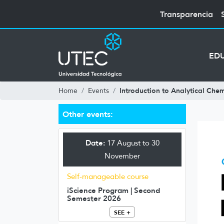
Transparencia
ED
Introduction to Analytical Chem
Home
Events
Other events:
Date:
17 August to 30
November
Self-manageable course
iScience Program | Second
Semester 2026
SEE +