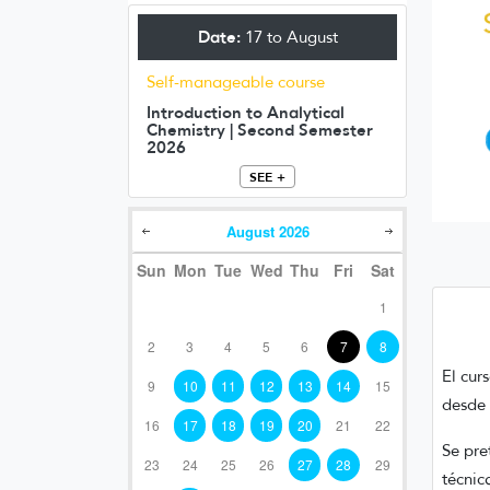
Date:
17 to August
Self-manageable course
Introduction to Analytical
Chemistry | Second Semester
2026
SEE +
August
2026
Sun
Mon
Tue
Wed
Thu
Fri
Sat
1
2
3
4
5
6
7
8
El cur
9
10
11
12
13
14
15
desde 
16
17
18
19
20
21
22
Se pre
23
24
25
26
27
28
29
técnic