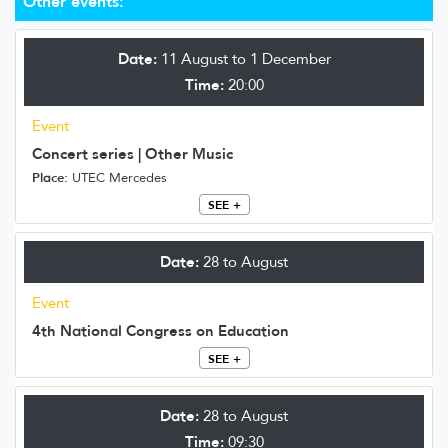
Other events:
Date:
11 August to 1 December
Time:
20:00
Event
Concert series | Other Music
Place:
UTEC Mercedes
SEE +
Date:
28 to August
Event
4th National Congress on Education
SEE +
Date:
28 to August
Time:
09:30